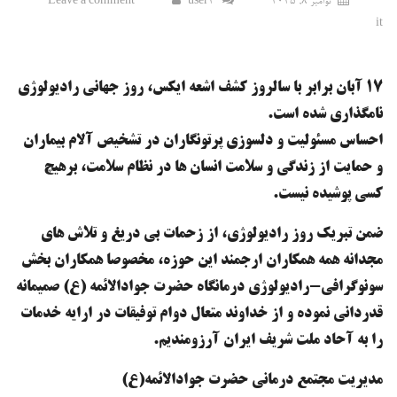
نوامبر 8, 2025
user2
Leave a comment
it
17 آبان برابر با سالروز کشف اشعه ایکس، روز جهانی رادیولوژی
نامگذاری شده است.
احساس مسئولیت و دلسوزی پرتونگاران در تشخیص آلام بیماران
و حمایت از زندگی و سلامت انسان ها در نظام سلامت، برهیچ
کسی پوشیده نیست.
ضمن تبریک روز رادیولوژی، از زحمات بی دریغ و تلاش های
مجدانه همه همکاران ارجمند این حوزه، مخصوصا همکاران بخش
سونوگرافی-رادیولوژی درمانگاه حضرت جوادالائمه (ع) صمیمانه
قدردانی نموده و از خداوند متعال دوام توفیقات در ارایه خدمات
را به آحاد ملت شریف ایران آرزومندیم.
مدیریت مجتمع درمانی حضرت جوادالائمه(ع)