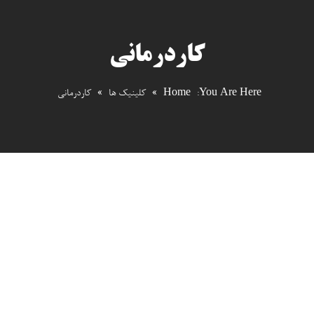
محدود جوادالائمه (علیه
کاردرمانی
السلام)
You Are Here:
Home
»
کلینیک ها
»
کاردرمانی