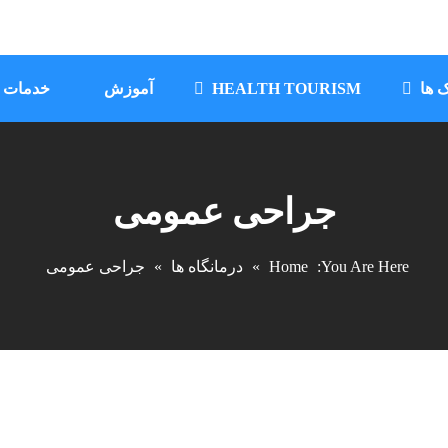
درمانگاه و مرکز
ک ها
HEALTH TOURISM
آموزش
خدمات ک
جراحی محدود
جراحی عمومی
جوادالائمه (علیه
You Are Here:
Home
»
درمانگاه ها
»
جراحی عمومی
السلام)