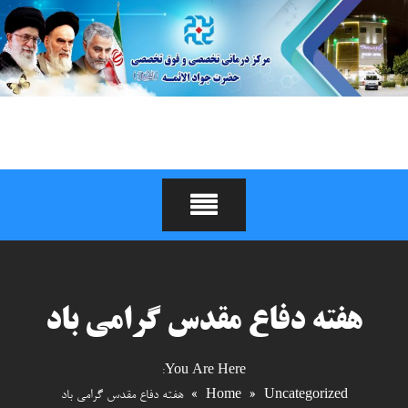
Ski
t
conten
درمانگاه و مرکز جراحی
محدود جوادالائمه (علیه
السلام)
هفته دفاع مقدس گرامی باد
You Are Here:
Uncategorized
»
Home
»
هفته دفاع مقدس گرامی باد