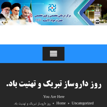
Ski
t
conten
درمانگاه و مرکز جراحی
محدود جوادالائمه (علیه
السلام)
روز داروساز تبریک و تهنیت باد.
You Are Here:
Uncategorized
»
Home
»
روز داروساز تبریک و تهنیت باد.