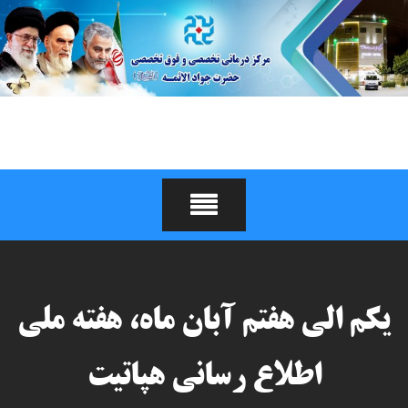
Ski
t
conten
درمانگاه و مرکز جراحی
محدود جوادالائمه (علیه
السلام)
یکم الی هفتم آبان ماه، هفته ملی
اطلاع رسانی هپاتیت