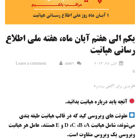
یکم الی هفتم آبان ماه، هفته ملی اطلاع
رسانی هپاتیت
اکتبر 28, 2023
user2
Leave a comment
it
«فرصتی برای آگاهی بیشتر»
آنچه باید درباره هپاتیت بدانید.
عفونت های ویروسی کبد که در قالب هپاتیت طبقه بندی
می‌شوند، شامل هپاتیت D ،C ،B ،A و E هستند. عامل هر هپاتیت
ویروسی یک ویروس متفاوت است.